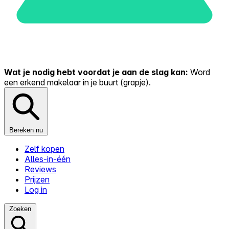
Wat je nodig hebt voordat je aan de slag kan:
Word
een erkend makelaar in je buurt (grapje).
Bereken nu
Zelf kopen
Alles-in-één
Reviews
Prijzen
Log in
Zoeken