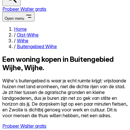
Probeer Walter gratis
Open menu
Home
/
Olst-Wijhe
Close menu
/
Wijhe
/
Buitengebied Wijhe
Een woning kopen in Buitengebied
Wijhe, Wijhe.
Zelf kopen
Alles-in-één
Wijhe's buitengebied is waar je echt ruimte krijgt: vrijstaande
Reviews
huizen met land eromheen, niet die dichte rijen van de stad.
Prijzen
Je zit hier tussen de agrarische gronden en kleine
landgoederen, dus je buren zijn net zo gek van stilte en
Log in
horizon als jij. De dorpskern ligt op een paar minuten fietsen,
Probeer Walter gratis
en Zwolle is dichtbij genoeg voor werk en cultuur. Dit is
voor mensen die thuis willen hebben, niet een adres.
Probeer Walter gratis