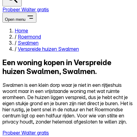
Probeer Walter gratis
Open menu
Home
/
Roermond
Close menu
/
Swalmen
/
Verspreide huizen Swalmen
Een woning kopen in Verspreide
huizen Swalmen, Swalmen.
Zelf kopen
Alles-in-één
Swalmen is een klein dorp waar je niet in een rijtjeshuis
Reviews
woont maar in een vrijstaande woning met wat ruimte
Prijzen
eromheen. De huizen liggen verspreid, dus je hebt echt je
eigen stukje grond en je buren zijn niet direct je buren. Het is
Log in
hier rustig, je bent snel in de natuur en het Roermondse
Probeer Walter gratis
centrum ligt op een halfuur rijden. Voor wie van stilte en
privacy houdt, zonder helemaal afgesloten te willen zijn.
Probeer Walter gratis