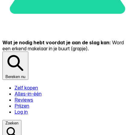
Wat je nodig hebt voordat je aan de slag kan:
Word
een erkend makelaar in je buurt (grapje).
Bereken nu
Zelf kopen
Alles-in-één
Reviews
Prijzen
Log in
Zoeken