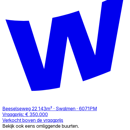
Beeselseweg 22
143m² · Swalmen · 6071PM
Vraagprijs:
€ 350.000
Verkocht boven de vraagprijs
Bekijk ook eens omliggende buurten.