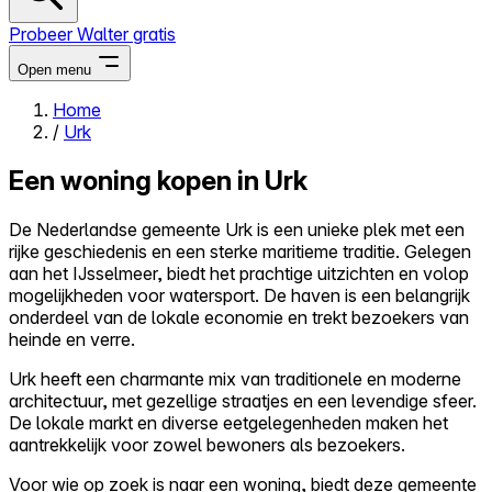
Probeer Walter gratis
Open menu
Home
/
Urk
Close menu
Een woning kopen in Urk
De Nederlandse gemeente Urk is een unieke plek met een
rijke geschiedenis en een sterke maritieme traditie. Gelegen
Zelf kopen
aan het IJsselmeer, biedt het prachtige uitzichten en volop
Alles-in-één
mogelijkheden voor watersport. De haven is een belangrijk
Reviews
onderdeel van de lokale economie en trekt bezoekers van
Prijzen
heinde en verre.
Log in
Urk heeft een charmante mix van traditionele en moderne
Probeer Walter gratis
architectuur, met gezellige straatjes en een levendige sfeer.
De lokale markt en diverse eetgelegenheden maken het
aantrekkelijk voor zowel bewoners als bezoekers.
Voor wie op zoek is naar een woning, biedt deze gemeente