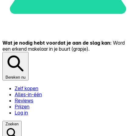
Wat je nodig hebt voordat je aan de slag kan:
Word
een erkend makelaar in je buurt (grapje).
Bereken nu
Zelf kopen
Alles-in-één
Reviews
Prijzen
Log in
Zoeken