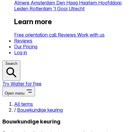
Almere
Amsterdam
Den Haag
Haarlem
Hoofddorp
Leiden
Rotterdam
't Gooi
Utrecht
Learn more
Free orientation call
Reviews
Work with us
Reviews
Our Pricing
Log in
Search
Try Walter for free
Open menu
All terms
/
Bouwkundige keuring
Close menu
Bouwkundige keuring