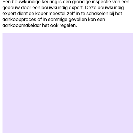
Een bouwkundige keuring is een grondige inspectie van een
gebouw door een bouwkundig expert. Deze bouwkundig
Self-service
expert dient de koper meestal zelf in te schakelen bij het
All-in-One
aankoopproces of in sommige gevallen kan een
Markets
aankoopmakelaar het ook regelen.
Reviews
Our Pricing
Log in
Try Walter for free