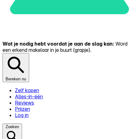
Wat je nodig hebt voordat je aan de slag kan:
Word
een erkend makelaar in je buurt (grapje).
Bereken nu
Zelf kopen
Alles-in-één
Reviews
Prijzen
Log in
Zoeken