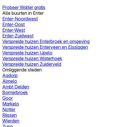
Probeer Walter gratis
Alle buurten in Enter
Enter-Noordwest
Enter-Oost
Enter-West
Enter-Zuidwest
Verspreide huizen Enterbroek en omgeving
Verspreide huizen Enterveen en Elsslagen
Verspreide huizen IJpelo
Verspreide huizen Waterhoek
Verspreide huizen Zuiderveld
Omliggende steden
Aadorp
Almelo
Ambt Delden
Bornerbroek
Goor
Markelo
Notter
Rijssen
Wierden
Zuna