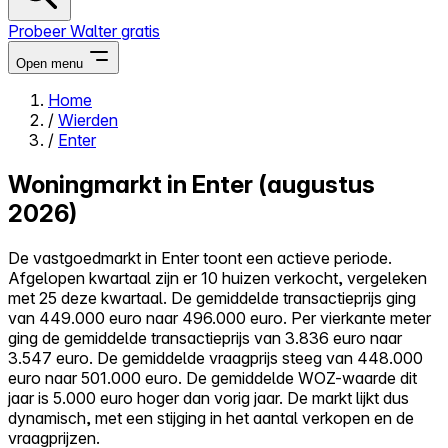
Probeer Walter gratis
Open menu
Home
/
Wierden
Close menu
/
Enter
Woningmarkt in Enter (augustus
2026)
Zelf kopen
De vastgoedmarkt in Enter toont een actieve periode.
Alles-in-één
Afgelopen kwartaal zijn er 10 huizen verkocht, vergeleken
Reviews
met 25 deze kwartaal. De gemiddelde transactieprijs ging
Prijzen
van 449.000 euro naar 496.000 euro. Per vierkante meter
ging de gemiddelde transactieprijs van 3.836 euro naar
Log in
3.547 euro. De gemiddelde vraagprijs steeg van 448.000
Probeer Walter gratis
euro naar 501.000 euro. De gemiddelde WOZ-waarde dit
jaar is 5.000 euro hoger dan vorig jaar. De markt lijkt dus
dynamisch, met een stijging in het aantal verkopen en de
vraagprijzen.