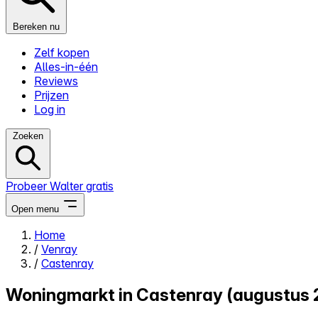
Bereken nu
Zelf kopen
Alles-in-één
Reviews
Prijzen
Log in
Zoeken
Probeer Walter gratis
Open menu
Home
/
Venray
Close menu
/
Castenray
Woningmarkt in Castenray (augustus 