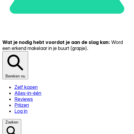
Wat je nodig hebt voordat je aan de slag kan:
Word
een erkend makelaar in je buurt (grapje).
Bereken nu
Zelf kopen
Alles-in-één
Reviews
Prijzen
Log in
Zoeken