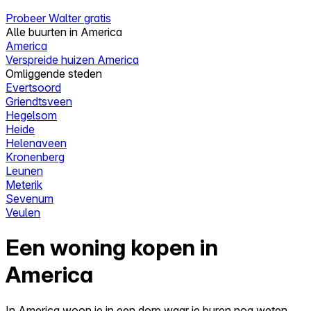
Probeer Walter gratis
Alle buurten in America
America
Verspreide huizen America
Omliggende steden
Evertsoord
Griendtsveen
Hegelsom
Heide
Helenaveen
Kronenberg
Leunen
Meterik
Sevenum
Veulen
Een woning kopen in
America
In America woon je in een dorp waar je buren nog weten