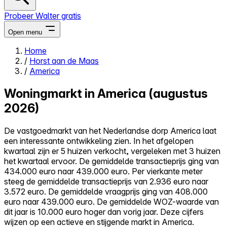
Probeer Walter gratis
Open menu
Home
/
Horst aan de Maas
Close menu
/
America
Woningmarkt in America (augustus
2026)
Zelf kopen
De vastgoedmarkt van het Nederlandse dorp America laat
Alles-in-één
een interessante ontwikkeling zien. In het afgelopen
Reviews
kwartaal zijn er 5 huizen verkocht, vergeleken met 3 huizen
Prijzen
het kwartaal ervoor. De gemiddelde transactieprijs ging van
434.000 euro naar 439.000 euro. Per vierkante meter
Log in
steeg de gemiddelde transactieprijs van 2.936 euro naar
Probeer Walter gratis
3.572 euro. De gemiddelde vraagprijs ging van 408.000
euro naar 439.000 euro. De gemiddelde WOZ-waarde van
dit jaar is 10.000 euro hoger dan vorig jaar. Deze cijfers
wijzen op een actieve en stijgende markt in America.