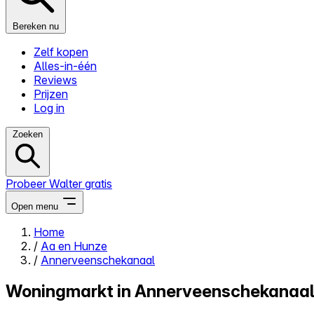
Bereken nu
Zelf kopen
Alles-in-één
Reviews
Prijzen
Log in
Zoeken
Probeer Walter gratis
Open menu
Home
/
Aa en Hunze
Close menu
/
Annerveenschekanaal
Woningmarkt in Annerveenschekanaal