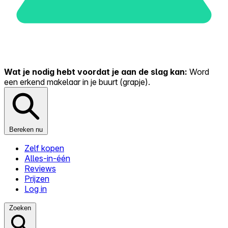
Wat je nodig hebt voordat je aan de slag kan:
Word
een erkend makelaar in je buurt (grapje).
Bereken nu
Zelf kopen
Alles-in-één
Reviews
Prijzen
Log in
Zoeken