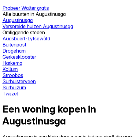
Probeer Walter gratis
Alle buurten in Augustinusga
Augustinusga
Verspreide huizen Augustinusga
Omliggende steden
Augsbuert-Lytsewâld
Buitenpost
Drogeham
Gerkesklooster
Harkema
Kollum
Stroobos
Surhuisterveen
Surhuizum
Twijzel
Een woning kopen in
Augustinusga
Augustinusga is een klein dorp waar je huizen vindt die nog