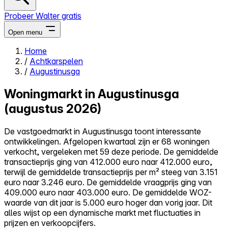
Probeer Walter gratis
Open menu
Home
/
Achtkarspelen
Close menu
/
Augustinusga
Woningmarkt in Augustinusga
(augustus 2026)
Zelf kopen
De vastgoedmarkt in Augustinusga toont interessante
Alles-in-één
ontwikkelingen. Afgelopen kwartaal zijn er 68 woningen
Reviews
verkocht, vergeleken met 59 deze periode. De gemiddelde
Prijzen
transactieprijs ging van 412.000 euro naar 412.000 euro,
terwijl de gemiddelde transactieprijs per m² steeg van 3.151
Log in
euro naar 3.246 euro. De gemiddelde vraagprijs ging van
Probeer Walter gratis
409.000 euro naar 403.000 euro. De gemiddelde WOZ-
waarde van dit jaar is 5.000 euro hoger dan vorig jaar. Dit
alles wijst op een dynamische markt met fluctuaties in
prijzen en verkoopcijfers.