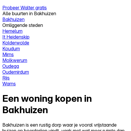
Probeer Walter gratis
Alle buurten in Bakhuizen
Bakhuizen
Omliggende steden
Hemelum
It Heidenskip
Kolderwolde
Koudum
Mirns
Molkwerum
Oudega
Oudemirdum
Rijs
Warns
Een woning kopen in
Bakhuizen
Bakhuizen is een rustig dorp waar je vooral vrijstaande
huizen en boerderijen vindt, vaak met wat meer ruimte dan