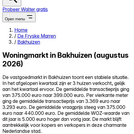
Probeer Walter gratis
Open menu
Home
/
De Fryske Marren
Close menu
/
Bakhuizen
Woningmarkt in Bakhuizen (augustus
2026)
Zelf kopen
De vastgoedmarkt in Bakhuizen toont een stabiele situatie.
Alles-in-één
In het afgelopen kwartaal zijn er 3 huizen verkocht, gelijk
Reviews
aan het kwartaal ervoor. De gemiddelde transactieprijs ging
Prijzen
van 375.000 euro naar 399.000 euro. Per vierkante meter
ging de gemiddelde transactieprijs van 3.369 euro naar
Log in
3.293 euro. De gemiddelde vraagprijs steeg van 375.000
Probeer Walter gratis
euro naar 440.000 euro. De gemiddelde WOZ-waarde van
dit jaar is 5.000 euro hoger dan vorig jaar. De markt blijft
aantrekkelijk voor kopers en verkopers in deze charmante
Nederlandse stad.