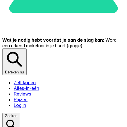
Wat je nodig hebt voordat je aan de slag kan:
Word
een erkend makelaar in je buurt (grapje).
Bereken nu
Zelf kopen
Alles-in-één
Reviews
Prijzen
Log in
Zoeken