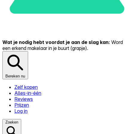
Wat je nodig hebt voordat je aan de slag kan:
Word
een erkend makelaar in je buurt (grapje).
Bereken nu
Zelf kopen
Alles-in-één
Reviews
Prijzen
Log in
Zoeken