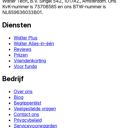
Walter Tech, B.V. Singel 542, 1017AZ, Amsterdam. Ons
KvK-nummer is 73708585 en ons BTW-nummer is
NL859636033B01.
Diensten
Walter Plus
Walter Alles-in-één
Reviews
Prijzen
Vriendenkorting
Voor funda
Bedrijf
Over ons
Blog
Begrippenlijst
Veelgestelde vragen
Contact ons
Privacybeleid
Servicevoorwaarden