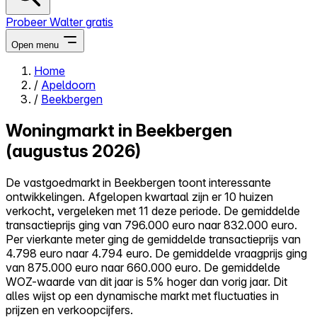
Probeer Walter gratis
Open menu
Home
/
Apeldoorn
Close menu
/
Beekbergen
Woningmarkt in Beekbergen
(augustus 2026)
Zelf kopen
De vastgoedmarkt in Beekbergen toont interessante
Alles-in-één
ontwikkelingen. Afgelopen kwartaal zijn er 10 huizen
Reviews
verkocht, vergeleken met 11 deze periode. De gemiddelde
Prijzen
transactieprijs ging van 796.000 euro naar 832.000 euro.
Per vierkante meter ging de gemiddelde transactieprijs van
Log in
4.798 euro naar 4.794 euro. De gemiddelde vraagprijs ging
Probeer Walter gratis
van 875.000 euro naar 660.000 euro. De gemiddelde
WOZ-waarde van dit jaar is 5% hoger dan vorig jaar. Dit
alles wijst op een dynamische markt met fluctuaties in
prijzen en verkoopcijfers.