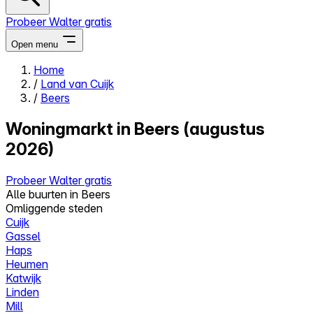
Probeer Walter gratis
Open menu
Home
/
Land van Cuijk
Close menu
/
Beers
Woningmarkt in Beers (augustus
2026)
Zelf kopen
Probeer Walter gratis
Alles-in-één
Alle buurten in Beers
Reviews
Omliggende steden
Prijzen
Cuijk
Gassel
Log in
Haps
Probeer Walter gratis
Heumen
Katwijk
Linden
Mill