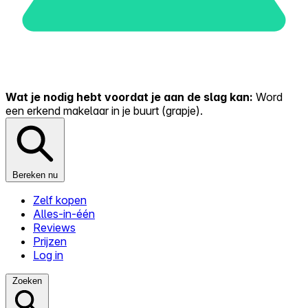
Wat je nodig hebt voordat je aan de slag kan:
Word
een erkend makelaar in je buurt (grapje).
Bereken nu
Zelf kopen
Alles-in-één
Reviews
Prijzen
Log in
Zoeken