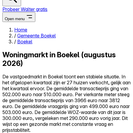
Probeer Walter gratis
Open menu
Home
/
Gemeente Boekel
Close menu
/
Boekel
Woningmarkt in Boekel (augustus
2026)
Zelf kopen
De vastgoedmarkt in Boekel toont een stabiele situatie. In
Alles-in-één
het afgelopen kwartaal zijn er 27 huizen verkocht, gelijk aan
Reviews
het kwartaal ervoor. De gemiddelde transactieprijs ging van
Prijzen
502.000 euro naar 510.000 euro. Per vierkante meter steeg
de gemiddelde transactieprijs van 3966 euro naar 3812
Log in
euro. De gemiddelde vraagprijs ging van 499.000 euro naar
Probeer Walter gratis
503.000 euro. De gemiddelde WOZ-waarde van dit jaar is
300.000 euro, vergeleken met 290.000 euro vorig jaar. Dit
wijst op een gezonde markt met constante vraag en
prijsstabiliteit.