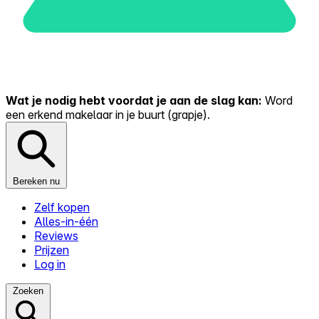
Wat je nodig hebt voordat je aan de slag kan:
Word
een erkend makelaar in je buurt (grapje).
Bereken nu
Zelf kopen
Alles-in-één
Reviews
Prijzen
Log in
Zoeken