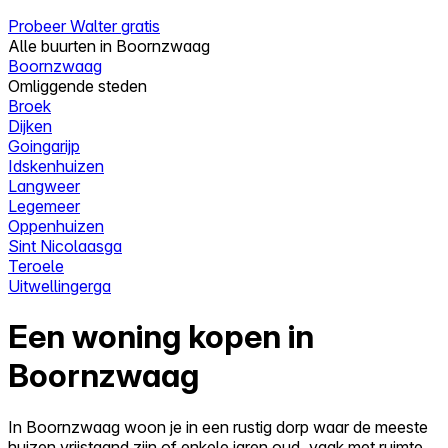
Probeer Walter gratis
Alle buurten in Boornzwaag
Boornzwaag
Omliggende steden
Broek
Dijken
Goingarijp
Idskenhuizen
Langweer
Legemeer
Oppenhuizen
Sint Nicolaasga
Teroele
Uitwellingerga
Een woning kopen in
Boornzwaag
In Boornzwaag woon je in een rustig dorp waar de meeste
huizen vrijstaand zijn of enkele jaren oud, vaak met ruimte