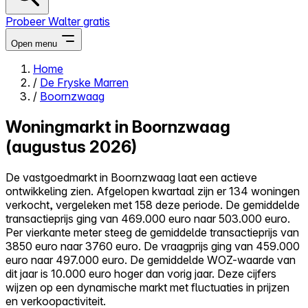
Probeer Walter gratis
Open menu
Home
/
De Fryske Marren
Close menu
/
Boornzwaag
Woningmarkt in Boornzwaag
(augustus 2026)
Zelf kopen
De vastgoedmarkt in Boornzwaag laat een actieve
Alles-in-één
ontwikkeling zien. Afgelopen kwartaal zijn er 134 woningen
Reviews
verkocht, vergeleken met 158 deze periode. De gemiddelde
Prijzen
transactieprijs ging van 469.000 euro naar 503.000 euro.
Per vierkante meter steeg de gemiddelde transactieprijs van
Log in
3850 euro naar 3760 euro. De vraagprijs ging van 459.000
Probeer Walter gratis
euro naar 497.000 euro. De gemiddelde WOZ-waarde van
dit jaar is 10.000 euro hoger dan vorig jaar. Deze cijfers
wijzen op een dynamische markt met fluctuaties in prijzen
en verkoopactiviteit.