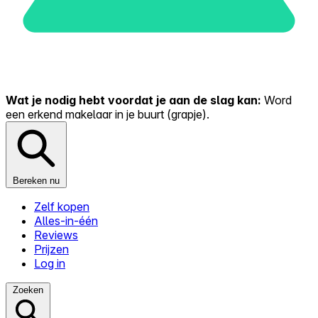
Wat je nodig hebt voordat je aan de slag kan:
Word
een erkend makelaar in je buurt (grapje).
Bereken nu
Zelf kopen
Alles-in-één
Reviews
Prijzen
Log in
Zoeken