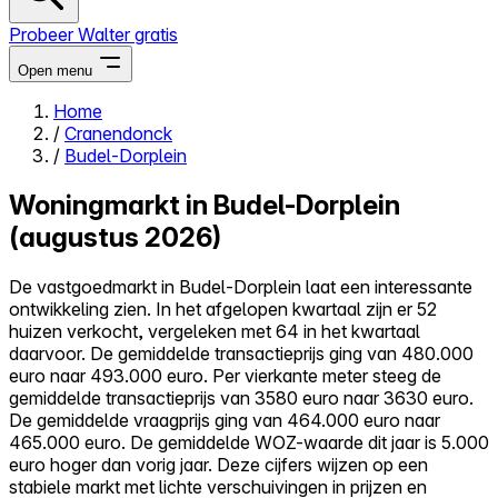
Probeer Walter gratis
Open menu
Home
/
Cranendonck
Close menu
/
Budel-Dorplein
Woningmarkt in Budel-Dorplein
(augustus 2026)
Zelf kopen
De vastgoedmarkt in Budel-Dorplein laat een interessante
Alles-in-één
ontwikkeling zien. In het afgelopen kwartaal zijn er 52
Reviews
huizen verkocht, vergeleken met 64 in het kwartaal
Prijzen
daarvoor. De gemiddelde transactieprijs ging van 480.000
euro naar 493.000 euro. Per vierkante meter steeg de
Log in
gemiddelde transactieprijs van 3580 euro naar 3630 euro.
Probeer Walter gratis
De gemiddelde vraagprijs ging van 464.000 euro naar
465.000 euro. De gemiddelde WOZ-waarde dit jaar is 5.000
euro hoger dan vorig jaar. Deze cijfers wijzen op een
stabiele markt met lichte verschuivingen in prijzen en