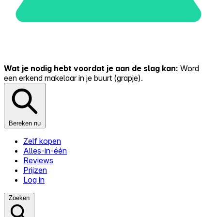
Wat je nodig hebt voordat je aan de slag kan:
Word
een erkend makelaar in je buurt (grapje).
Bereken nu
Zelf kopen
Alles-in-één
Reviews
Prijzen
Log in
Zoeken