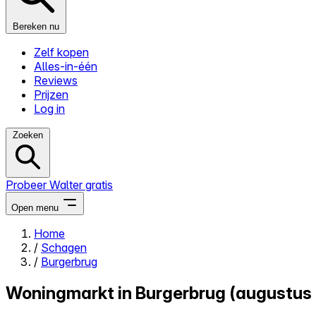
Bereken nu
Zelf kopen
Alles-in-één
Reviews
Prijzen
Log in
Zoeken
Probeer Walter gratis
Open menu
Home
/
Schagen
Close menu
/
Burgerbrug
Woningmarkt in Burgerbrug (augustus