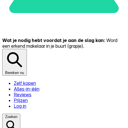
Wat je nodig hebt voordat je aan de slag kan:
Word
een erkend makelaar in je buurt (grapje).
Bereken nu
Zelf kopen
Alles-in-één
Reviews
Prijzen
Log in
Zoeken