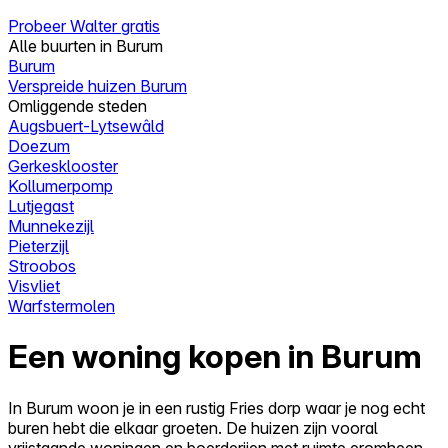
Probeer Walter gratis
Alle buurten in Burum
Burum
Verspreide huizen Burum
Omliggende steden
Augsbuert-Lytsewâld
Doezum
Gerkesklooster
Kollumerpomp
Lutjegast
Munnekezijl
Pieterzijl
Stroobos
Visvliet
Warfstermolen
Een woning kopen in Burum
In Burum woon je in een rustig Fries dorp waar je nog echt
buren hebt die elkaar groeten. De huizen zijn vooral
vrijstaande woningen en boerderijen met ruimte eromheen,