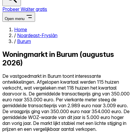
Probeer Walter gratis
Open menu
Home
/
Noardeast-Fryslân
Close menu
/
Burum
Woningmarkt in Burum (augustus
2026)
Zelf kopen
De vastgoedmarkt in Burum toont interessante
Alles-in-één
ontwikkelingen. Afgelopen kwartaal werden 115 huizen
Reviews
verkocht, wat vergeleken met 118 huizen het kwartaal
Prijzen
daarvoor is. De gemiddelde transactieprijs ging van 350.000
euro naar 353.000 euro. Per vierkante meter steeg de
Log in
gemiddelde transactieprijs van 2.989 euro naar 3.009 euro.
Probeer Walter gratis
De vraagprijs ging van 350.000 euro naar 354.000 euro. De
gemiddelde WOZ-waarde van dit jaar is 5.000 euro hoger
dan vorig jaar. De markt lijkt stabiel met een lichte stijging in
prijzen en een vergelijkbaar aantal verkopen.