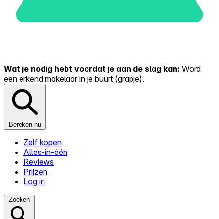
Wat je nodig hebt voordat je aan de slag kan:
Word
een erkend makelaar in je buurt (grapje).
Bereken nu
Zelf kopen
Alles-in-één
Reviews
Prijzen
Log in
Zoeken