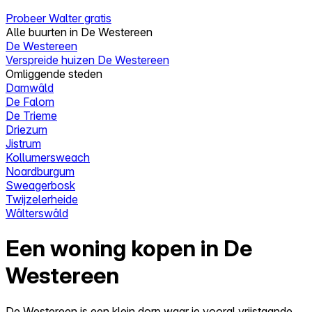
Probeer Walter gratis
Alle buurten in De Westereen
De Westereen
Verspreide huizen De Westereen
Omliggende steden
Damwâld
De Falom
De Trieme
Driezum
Jistrum
Kollumersweach
Noardburgum
Sweagerbosk
Twijzelerheide
Wâlterswâld
Een woning kopen in De
Westereen
De Westereen is een klein dorp waar je vooral vrijstaande