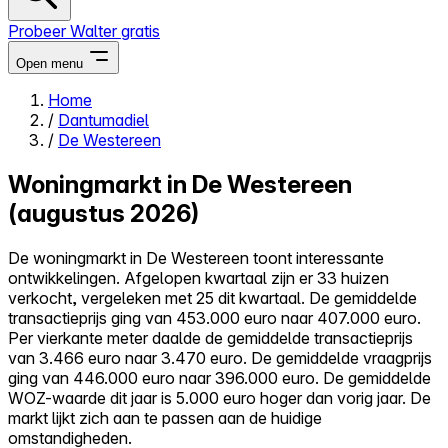
Probeer Walter gratis
Open menu
Home
/
Dantumadiel
Close menu
/
De Westereen
Woningmarkt in De Westereen
(augustus 2026)
Zelf kopen
De woningmarkt in De Westereen toont interessante
Alles-in-één
ontwikkelingen. Afgelopen kwartaal zijn er 33 huizen
Reviews
verkocht, vergeleken met 25 dit kwartaal. De gemiddelde
Prijzen
transactieprijs ging van 453.000 euro naar 407.000 euro.
Per vierkante meter daalde de gemiddelde transactieprijs
Log in
van 3.466 euro naar 3.470 euro. De gemiddelde vraagprijs
Probeer Walter gratis
ging van 446.000 euro naar 396.000 euro. De gemiddelde
WOZ-waarde dit jaar is 5.000 euro hoger dan vorig jaar. De
markt lijkt zich aan te passen aan de huidige
omstandigheden.