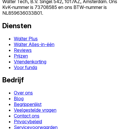
Walter Tech, B.V. Singel 542, 1017AZ, Amsterdam. Ons
KvK-nummer is 73708585 en ons BTW-nummer is
NL859636033B01.
Diensten
Walter Plus
Walter Alles-in-één
Reviews
Prijzen
Vriendenkorting
Voor funda
Bedrijf
Over ons
Blog
Begrippenlijst
Veelgestelde vragen
Contact ons
Privacybeleid
Servicevoorwaarden