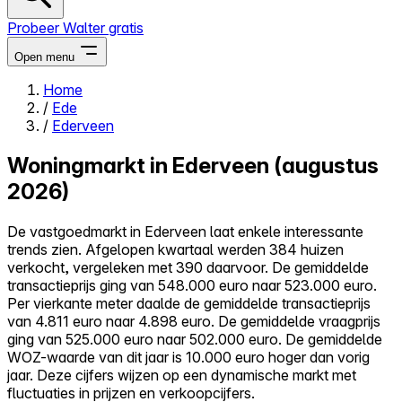
Probeer Walter gratis
Open menu
Home
/
Ede
Close menu
/
Ederveen
Woningmarkt in Ederveen (augustus
2026)
Zelf kopen
De vastgoedmarkt in Ederveen laat enkele interessante
Alles-in-één
trends zien. Afgelopen kwartaal werden 384 huizen
Reviews
verkocht, vergeleken met 390 daarvoor. De gemiddelde
Prijzen
transactieprijs ging van 548.000 euro naar 523.000 euro.
Per vierkante meter daalde de gemiddelde transactieprijs
Log in
van 4.811 euro naar 4.898 euro. De gemiddelde vraagprijs
Probeer Walter gratis
ging van 525.000 euro naar 502.000 euro. De gemiddelde
WOZ-waarde van dit jaar is 10.000 euro hoger dan vorig
jaar. Deze cijfers wijzen op een dynamische markt met
fluctuaties in prijzen en verkoopcijfers.