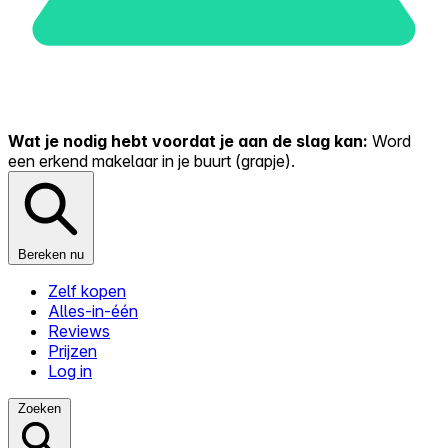
Wat je nodig hebt voordat je aan de slag kan:
Word
een erkend makelaar in je buurt (grapje).
Bereken nu
Zelf kopen
Alles-in-één
Reviews
Prijzen
Log in
Zoeken