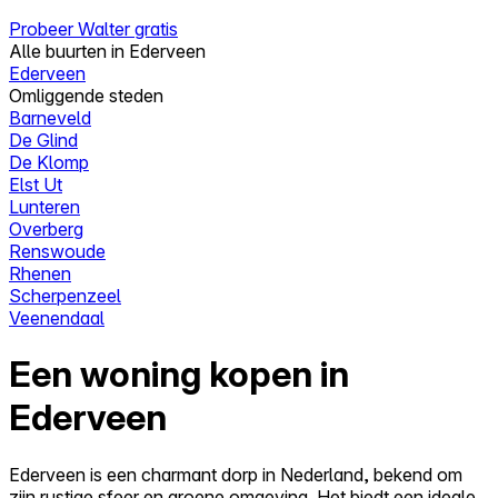
Probeer Walter gratis
Alle buurten in Ederveen
Ederveen
Omliggende steden
Barneveld
De Glind
De Klomp
Elst Ut
Lunteren
Overberg
Renswoude
Rhenen
Scherpenzeel
Veenendaal
Een woning kopen in
Ederveen
Ederveen is een charmant dorp in Nederland, bekend om
zijn rustige sfeer en groene omgeving. Het biedt een ideale