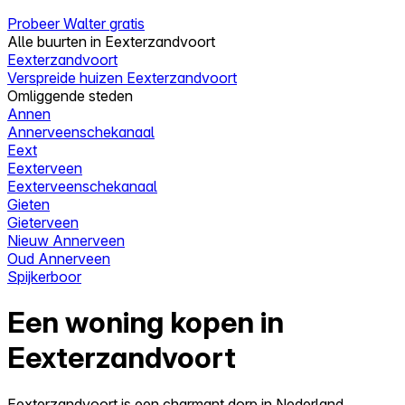
Probeer Walter gratis
Alle buurten in Eexterzandvoort
Eexterzandvoort
Verspreide huizen Eexterzandvoort
Omliggende steden
Annen
Annerveenschekanaal
Eext
Eexterveen
Eexterveenschekanaal
Gieten
Gieterveen
Nieuw Annerveen
Oud Annerveen
Spijkerboor
Een woning kopen in
Eexterzandvoort
Eexterzandvoort is een charmant dorp in Nederland,