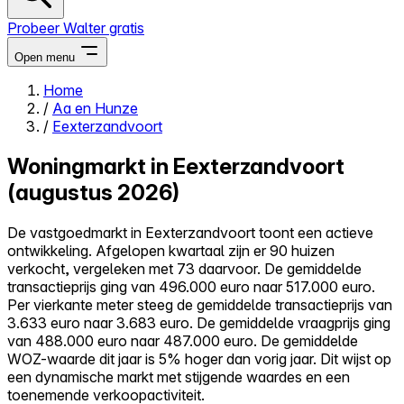
Probeer Walter gratis
Open menu
Home
/
Aa en Hunze
Close menu
/
Eexterzandvoort
Woningmarkt in Eexterzandvoort
(augustus 2026)
Zelf kopen
De vastgoedmarkt in Eexterzandvoort toont een actieve
Alles-in-één
ontwikkeling. Afgelopen kwartaal zijn er 90 huizen
Reviews
verkocht, vergeleken met 73 daarvoor. De gemiddelde
Prijzen
transactieprijs ging van 496.000 euro naar 517.000 euro.
Per vierkante meter steeg de gemiddelde transactieprijs van
Log in
3.633 euro naar 3.683 euro. De gemiddelde vraagprijs ging
Probeer Walter gratis
van 488.000 euro naar 487.000 euro. De gemiddelde
WOZ-waarde dit jaar is 5% hoger dan vorig jaar. Dit wijst op
een dynamische markt met stijgende waardes en een
toenemende verkoopactiviteit.