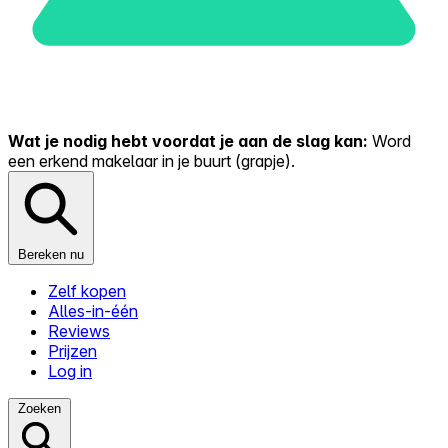
Wat je nodig hebt voordat je aan de slag kan:
Word
een erkend makelaar in je buurt (grapje).
Bereken nu
Zelf kopen
Alles-in-één
Reviews
Prijzen
Log in
Zoeken