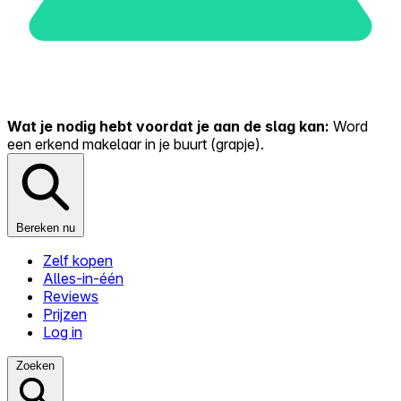
Wat je nodig hebt voordat je aan de slag kan:
Word
een erkend makelaar in je buurt (grapje).
Bereken nu
Zelf kopen
Alles-in-één
Reviews
Prijzen
Log in
Zoeken