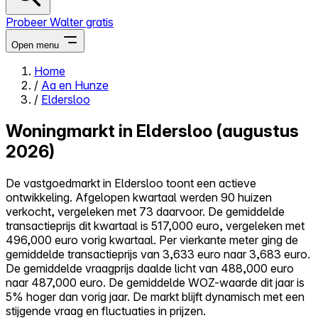
Probeer Walter gratis
Open menu
Home
/
Aa en Hunze
Close menu
/
Eldersloo
Woningmarkt in Eldersloo (augustus
2026)
Zelf kopen
De vastgoedmarkt in Eldersloo toont een actieve
Alles-in-één
ontwikkeling. Afgelopen kwartaal werden 90 huizen
Reviews
verkocht, vergeleken met 73 daarvoor. De gemiddelde
Prijzen
transactieprijs dit kwartaal is 517,000 euro, vergeleken met
496,000 euro vorig kwartaal. Per vierkante meter ging de
Log in
gemiddelde transactieprijs van 3,633 euro naar 3,683 euro.
Probeer Walter gratis
De gemiddelde vraagprijs daalde licht van 488,000 euro
naar 487,000 euro. De gemiddelde WOZ-waarde dit jaar is
5% hoger dan vorig jaar. De markt blijft dynamisch met een
stijgende vraag en fluctuaties in prijzen.