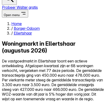
Probeer Walter gratis
Open menu
Home
/
Borger-Odoorn
Close menu
/
Ellertshaar
Woningmarkt in Ellertshaar
(augustus 2026)
Zelf kopen
De vastgoedmarkt in Ellertshaar toont een actieve
Alles-in-één
ontwikkeling. Afgelopen kwartaal zijn er 68 woningen
Reviews
verkocht, vergeleken met 77 deze periode. De gemiddelde
Prijzen
transactieprijs ging van 450.000 euro naar 478.000 euro.
Per vierkante meter steeg de gemiddelde transactieprijs van
Log in
3.300 euro naar 3.500 euro. De gemiddelde vraagprijs
Probeer Walter gratis
steeg van 427.000 euro naar 466.000 euro. De gemiddelde
WOZ-waarde van dit jaar is 5% hoger dan vorig jaar. Dit
wijst op een toenemende vraag en waarde in de regio.