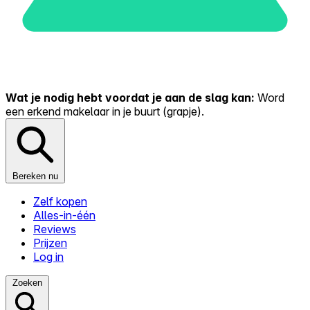
Wat je nodig hebt voordat je aan de slag kan:
Word
een erkend makelaar in je buurt (grapje).
Bereken nu
Zelf kopen
Alles-in-één
Reviews
Prijzen
Log in
Zoeken