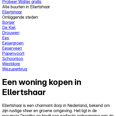
Probeer Walter gratis
Alle buurten in Ellertshaar
Ellertshaar
Omliggende steden
Borger
De Kiel
Drouwen
Ees
Eesergroen
Eeserveen
Papenvoort
Schoonloo
Westdorp
Wezuperbrug
Een woning kopen in
Ellertshaar
Ellertshaar is een charmant dorp in Nederland, bekend om
zijn rustige sfeer en groene omgeving. Het ligt in de
provincie Drenthe en biedt een perfecte ontsnapping aan de