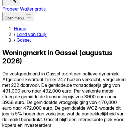
Probeer Walter gratis
Open menu
Home
/
Land van Cuijk
Close menu
/
Gassel
Woningmarkt in Gassel (augustus
2026)
Zelf kopen
De vastgoedmarkt in Gassel toont een actieve dynamiek.
Alles-in-één
Afgelopen kwartaal zijn er 247 huizen verkocht, vergeleken
Reviews
met 232 daarvoor. De gemiddelde transactieprijs ging van
Prijzen
491,000 euro naar 492,000 euro. Per vierkante meter
steeg de gemiddelde transactieprijs van 3900 euro naar
Log in
3938 euro. De gemiddelde vraagprijs ging van 470,000
Probeer Walter gratis
euro naar 472,000 euro. De gemiddelde WOZ-waarde dit
jaar is 5% hoger dan vorig jaar, wat de aantrekkelijkheid van
de markt benadrukt. Gassel blijft een interessante plek voor
kopers en investeerders.