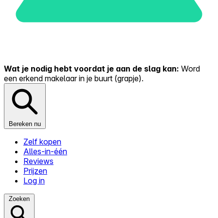
Wat je nodig hebt voordat je aan de slag kan:
Word
een erkend makelaar in je buurt (grapje).
Bereken nu
Zelf kopen
Alles-in-één
Reviews
Prijzen
Log in
Zoeken