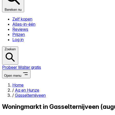
Bereken nu
Zelf kopen
Alles-in-één
Reviews
Prijzen
Log in
Zoeken
Probeer Walter gratis
Open menu
Home
/
Aa en Hunze
Close menu
/
Gasselternijveen
Woningmarkt in Gasselternijveen (aug