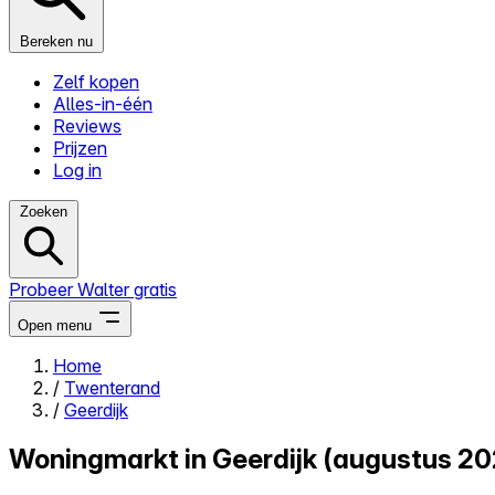
Bereken nu
Zelf kopen
Alles-in-één
Reviews
Prijzen
Log in
Zoeken
Probeer Walter gratis
Open menu
Home
/
Twenterand
Close menu
/
Geerdijk
Woningmarkt in Geerdijk (augustus 20