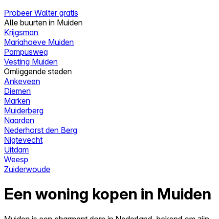
Probeer Walter gratis
Alle buurten in Muiden
Krijgsman
Mariahoeve Muiden
Pampusweg
Vesting Muiden
Omliggende steden
Ankeveen
Diemen
Marken
Muiderberg
Naarden
Nederhorst den Berg
Nigtevecht
Uitdam
Weesp
Zuiderwoude
Een woning kopen in Muiden
Muiden is een charmant dorp in Nederland, bekend om zijn