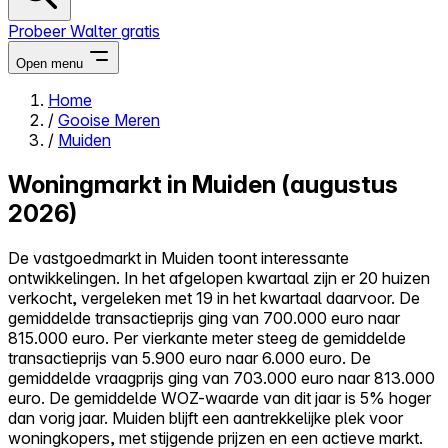
Probeer Walter gratis
Open menu
Home
/
Gooise Meren
Close menu
/
Muiden
Woningmarkt in Muiden (augustus
2026)
Zelf kopen
De vastgoedmarkt in Muiden toont interessante
Alles-in-één
ontwikkelingen. In het afgelopen kwartaal zijn er 20 huizen
Reviews
verkocht, vergeleken met 19 in het kwartaal daarvoor. De
Prijzen
gemiddelde transactieprijs ging van 700.000 euro naar
815.000 euro. Per vierkante meter steeg de gemiddelde
Log in
transactieprijs van 5.900 euro naar 6.000 euro. De
Probeer Walter gratis
gemiddelde vraagprijs ging van 703.000 euro naar 813.000
euro. De gemiddelde WOZ-waarde van dit jaar is 5% hoger
dan vorig jaar. Muiden blijft een aantrekkelijke plek voor
woningkopers, met stijgende prijzen en een actieve markt.