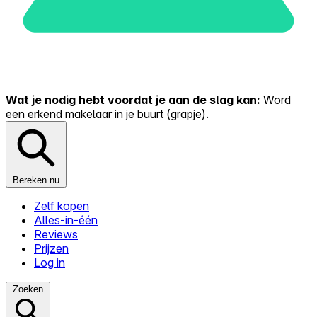
Wat je nodig hebt voordat je aan de slag kan:
Word
een erkend makelaar in je buurt (grapje).
Bereken nu
Zelf kopen
Alles-in-één
Reviews
Prijzen
Log in
Zoeken