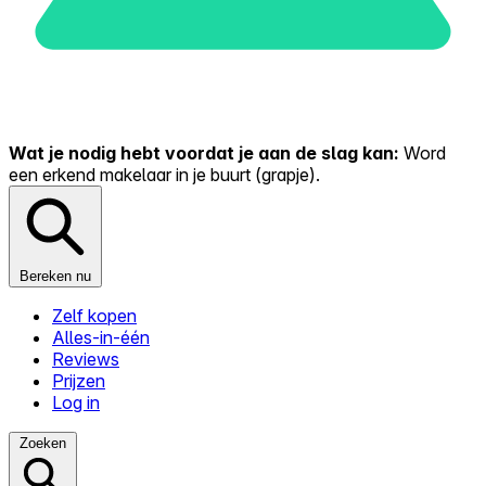
Wat je nodig hebt voordat je aan de slag kan:
Word
een erkend makelaar in je buurt (grapje).
Bereken nu
Zelf kopen
Alles-in-één
Reviews
Prijzen
Log in
Zoeken