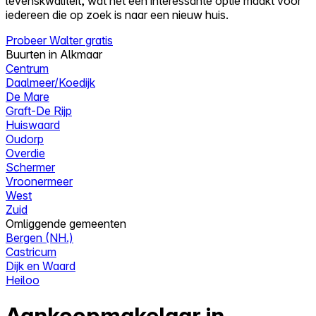
levenskwaliteit, wat het een interessante optie maakt voor
iedereen die op zoek is naar een nieuw huis.
Probeer Walter gratis
Buurten in Alkmaar
Centrum
Daalmeer/Koedijk
De Mare
Graft-De Rijp
Huiswaard
Oudorp
Overdie
Schermer
Vroonermeer
West
Zuid
Omliggende gemeenten
Bergen (NH.)
Castricum
Dijk en Waard
Heiloo
Aankoopmakelaar in