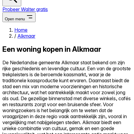
Probeer Walter gratis
Open menu
Home
/
Alkmaar
Close menu
Een woning kopen in Alkmaar
De Nederlandse gemeente Alkmaar staat bekend om zijn
rijke geschiedenis en levendige cultuur. Een van de grootste
Zelf kopen
trekpleisters is de beroemde kaasmarkt, waar je de
Alles-in-één
traditionele kaasproductie kunt ervaren. Daarnaast biedt de
Reviews
stad een mix van moderne voorzieningen en historische
Prijzen
architectuur, wat het aantrekkelijk maakt voor zowel jong
als oud. De gezellige binnenstad met diverse winkels, cafés
Log in
en restaurants zorgt voor een bruisende sfeer. Voor
Probeer Walter gratis
woningzoekers is het belangrijk om te weten dat de
vraagprijzen in deze regio vaak aantrekkelijk zijn, vooral in
vergelijking met nabijgelegen steden. Alkmaar biedt een
unieke combinatie van cultuur, gemak en een goede