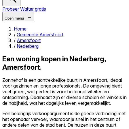
Probeer Walter gratis
Open menu
Home
/
Gemeente Amersfoort
Close menu
/
Amersfoort
/
Nederberg
Een woning kopen in Nederberg,
Amersfoort.
Zelf kopen
Alles-in-één
Zonnehof is een aantrekkelijke buurt in Amersfoort, ideaal
Reviews
voor gezinnen en jonge professionals. De omgeving biedt
Prijzen
veel groen, wat perfect is voor buitenactiviteiten en
ontspanning. Daarnaast zijn er diverse scholen en winkels in
Log in
de nabijheid, wat het dagelijks leven vergemakkelijkt.
Probeer Walter gratis
Een belangrijk verkoopargument is de goede verbinding met
het openbaar vervoer, waardoor je snel in het centrum of
andere delen van de stad bent. De huizen in deze buurt