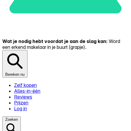
Wat je nodig hebt voordat je aan de slag kan:
Word
een erkend makelaar in je buurt (grapje).
Bereken nu
Zelf kopen
Alles-in-één
Reviews
Prijzen
Log in
Zoeken