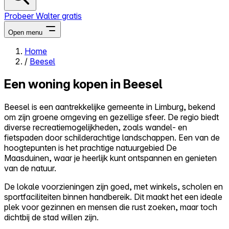
Probeer Walter gratis
Open menu
Home
/
Beesel
Close menu
Een woning kopen in Beesel
Beesel is een aantrekkelijke gemeente in Limburg, bekend
om zijn groene omgeving en gezellige sfeer. De regio biedt
Zelf kopen
diverse recreatiemogelijkheden, zoals wandel- en
Alles-in-één
fietspaden door schilderachtige landschappen. Een van de
Reviews
hoogtepunten is het prachtige natuurgebied De
Prijzen
Maasduinen, waar je heerlijk kunt ontspannen en genieten
van de natuur.
Log in
Probeer Walter gratis
De lokale voorzieningen zijn goed, met winkels, scholen en
sportfaciliteiten binnen handbereik. Dit maakt het een ideale
plek voor gezinnen en mensen die rust zoeken, maar toch
dichtbij de stad willen zijn.