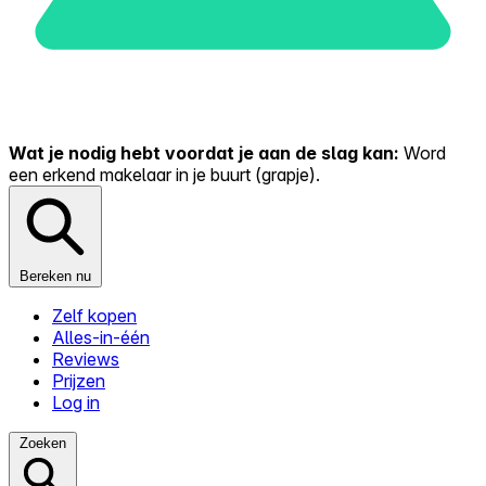
Wat je nodig hebt voordat je aan de slag kan:
Word
een erkend makelaar in je buurt (grapje).
Bereken nu
Zelf kopen
Alles-in-één
Reviews
Prijzen
Log in
Zoeken