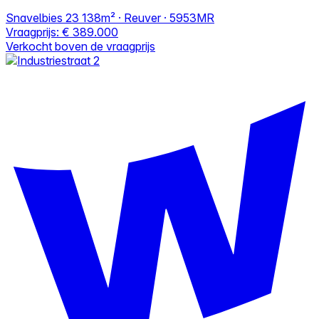
Snavelbies 23
138m² · Reuver · 5953MR
Vraagprijs:
€ 389.000
Verkocht boven de vraagprijs