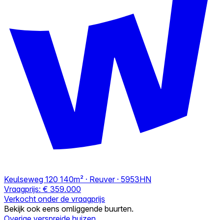
Keulseweg 120
140m² · Reuver · 5953HN
Vraagprijs:
€ 359.000
Verkocht onder de vraagprijs
Bekijk ook eens omliggende buurten.
Overige verspreide huizen