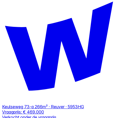
Keulseweg 73-a
266m² · Reuver · 5953HG
Vraagprijs:
€ 469.000
Verkocht onder de vraagprijs