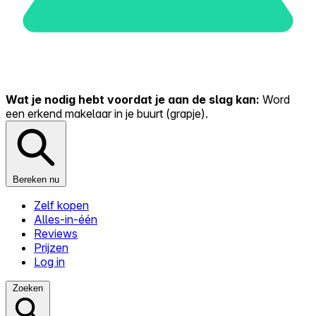
Wat je nodig hebt voordat je aan de slag kan:
Word
een erkend makelaar in je buurt (grapje).
Bereken nu
Zelf kopen
Alles-in-één
Reviews
Prijzen
Log in
Zoeken