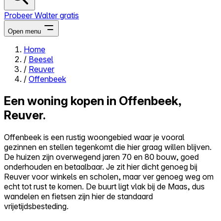
Probeer Walter gratis
Open menu
Home
/
Beesel
Close menu
/
Reuver
/
Offenbeek
Een woning kopen in Offenbeek,
Reuver.
Zelf kopen
Alles-in-één
Offenbeek is een rustig woongebied waar je vooral
Reviews
gezinnen en stellen tegenkomt die hier graag willen blijven.
Prijzen
De huizen zijn overwegend jaren 70 en 80 bouw, goed
onderhouden en betaalbaar. Je zit hier dicht genoeg bij
Log in
Reuver voor winkels en scholen, maar ver genoeg weg om
Probeer Walter gratis
echt tot rust te komen. De buurt ligt vlak bij de Maas, dus
wandelen en fietsen zijn hier de standaard
vrijetijdsbesteding.