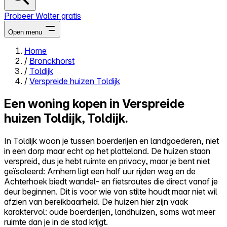
Probeer Walter gratis
Open menu
Home
/
Bronckhorst
Close menu
/
Toldijk
/
Verspreide huizen Toldijk
Een woning kopen in Verspreide
huizen Toldijk, Toldijk.
Zelf kopen
Alles-in-één
In Toldijk woon je tussen boerderijen en landgoederen, niet
Reviews
in een dorp maar echt op het platteland. De huizen staan
Prijzen
verspreid, dus je hebt ruimte en privacy, maar je bent niet
geïsoleerd: Arnhem ligt een half uur rijden weg en de
Log in
Achterhoek biedt wandel- en fietsroutes die direct vanaf je
Probeer Walter gratis
deur beginnen. Dit is voor wie van stilte houdt maar niet wil
afzien van bereikbaarheid. De huizen hier zijn vaak
karaktervol: oude boerderijen, landhuizen, soms wat meer
ruimte dan je in de stad krijgt.