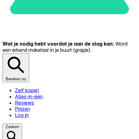
Wat je nodig hebt voordat je aan de slag kan:
Word
een erkend makelaar in je buurt (grapje).
Bereken nu
Zelf kopen
Alles-in-één
Reviews
Prijzen
Log in
Zoeken