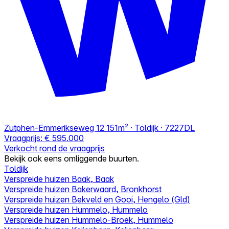
Zutphen-Emmerikseweg 12
151m² · Toldijk · 7227DL
Vraagprijs:
€ 595.000
Verkocht rond de vraagprijs
Bekijk ook eens omliggende buurten.
Toldijk
Verspreide huizen Baak, Baak
Verspreide huizen Bakerwaard, Bronkhorst
Verspreide huizen Bekveld en Gooi, Hengelo (Gld)
Verspreide huizen Hummelo, Hummelo
Verspreide huizen Hummelo-Broek, Hummelo