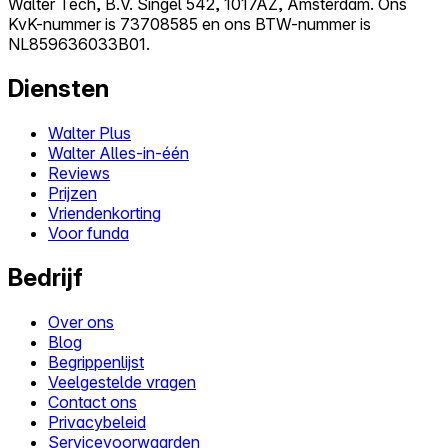
Walter Tech, B.V. Singel 542, 1017AZ, Amsterdam. Ons
KvK-nummer is 73708585 en ons BTW-nummer is
NL859636033B01.
Diensten
Walter Plus
Walter Alles-in-één
Reviews
Prijzen
Vriendenkorting
Voor funda
Bedrijf
Over ons
Blog
Begrippenlijst
Veelgestelde vragen
Contact ons
Privacybeleid
Servicevoorwaarden