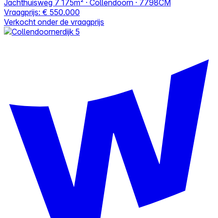
Jachthuisweg 7
175m² · Collendoorn · 7798CM
Vraagprijs:
€ 550.000
Verkocht onder de vraagprijs