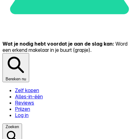
Wat je nodig hebt voordat je aan de slag kan:
Word
een erkend makelaar in je buurt (grapje).
Bereken nu
Zelf kopen
Alles-in-één
Reviews
Prijzen
Log in
Zoeken