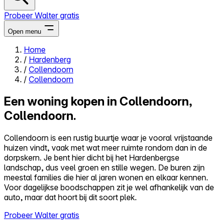
Probeer Walter gratis
Open menu
Home
/
Hardenberg
Close menu
/
Collendoorn
/
Collendoorn
Een woning kopen in Collendoorn,
Collendoorn.
Zelf kopen
Alles-in-één
Collendoorn is een rustig buurtje waar je vooral vrijstaande
Reviews
huizen vindt, vaak met wat meer ruimte rondom dan in de
Prijzen
dorpskern. Je bent hier dicht bij het Hardenbergse
landschap, dus veel groen en stille wegen. De buren zijn
Log in
meestal families die hier al jaren wonen en elkaar kennen.
Probeer Walter gratis
Voor dagelijkse boodschappen zit je wel afhankelijk van de
auto, maar dat hoort bij dit soort plek.
Probeer Walter gratis