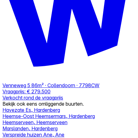
Venneweg 5
86m² · Collendoorn · 7798CW
Vraagprijs:
€ 279.500
Verkocht rond de vraagprijs
Bekijk ook eens omliggende buurten.
Havezate Es, Hardenberg
Heemse-Oost Heemsermars, Hardenberg
Heemserveen, Heemserveen
Marslanden, Hardenberg
Verspreide huizen Ane, Ane