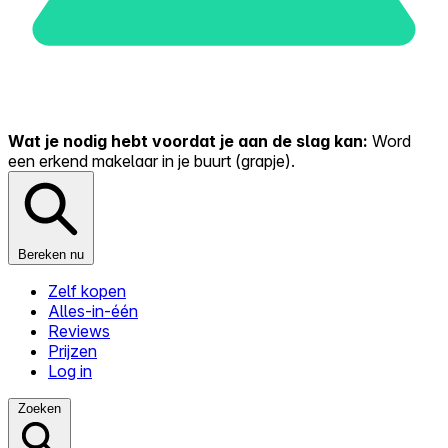
Wat je nodig hebt voordat je aan de slag kan:
Word
een erkend makelaar in je buurt (grapje).
Bereken nu
Zelf kopen
Alles-in-één
Reviews
Prijzen
Log in
Zoeken