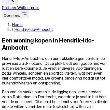
Probeer Walter gratis
Open menu
Home
/
Hendrik-Ido-Ambacht
Close menu
Een woning kopen in Hendrik-Ido-
Ambacht
Hendrik-Ido-Ambacht is een aantrekkelijke gemeente in de
Zelf kopen
provincie Zuid-Holland. Deze plek biedt een goede mix van
Alles-in-één
rust en bereikbaarheid. Je vindt er diverse voorzieningen,
Reviews
zoals winkels, scholen en sportfaciliteiten, wat het leven
Prijzen
hier comfortabel maakt. De groene omgeving nodigt uit tot
buitenactiviteiten en ontspanning.
Log in
Probeer Walter gratis
Een van de sterke punten is de ligging nabij grote steden
zoals Rotterdam en Dordrecht, waardoor je snel in het hart
van de actie bent. Dit maakt het ideaal voor forenzen die de
drukte willen vermijden maar toch dichtbij willen zijn.