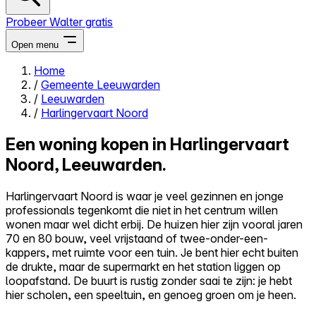
Probeer Walter gratis
Open menu
Home
/
Gemeente Leeuwarden
Close menu
/
Leeuwarden
/
Harlingervaart Noord
Een woning kopen in Harlingervaart
Noord, Leeuwarden.
Zelf kopen
Alles-in-één
Harlingervaart Noord is waar je veel gezinnen en jonge
Reviews
professionals tegenkomt die niet in het centrum willen
Prijzen
wonen maar wel dicht erbij. De huizen hier zijn vooral jaren
70 en 80 bouw, veel vrijstaand of twee-onder-een-
Log in
kappers, met ruimte voor een tuin. Je bent hier echt buiten
Probeer Walter gratis
de drukte, maar de supermarkt en het station liggen op
loopafstand. De buurt is rustig zonder saai te zijn: je hebt
hier scholen, een speeltuin, en genoeg groen om je heen.