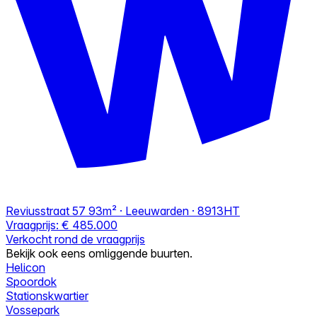
Reviusstraat 57
93m² · Leeuwarden · 8913HT
Vraagprijs:
€ 485.000
Verkocht rond de vraagprijs
Bekijk ook eens omliggende buurten.
Helicon
Spoordok
Stationskwartier
Vossepark