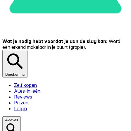
Wat je nodig hebt voordat je aan de slag kan:
Word
een erkend makelaar in je buurt (grapje).
Bereken nu
Zelf kopen
Alles-in-één
Reviews
Prijzen
Log in
Zoeken