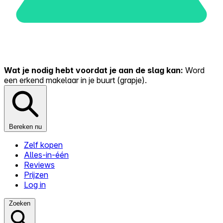
Wat je nodig hebt voordat je aan de slag kan:
Word
een erkend makelaar in je buurt (grapje).
Bereken nu
Zelf kopen
Alles-in-één
Reviews
Prijzen
Log in
Zoeken