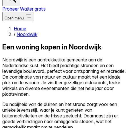
Probeer Walter gratis
Open menu
Home
/
Noordwijk
Close menu
Een woning kopen in Noordwijk
Noordwijk is een aantrekkelijke gemeente aan de
Nederlandse kust. Het biedt prachtige stranden en een
Zelf kopen
levendige boulevard, perfect voor ontspanning en recreatie.
Alles-in-één
De combinatie van natuur en cultuur maakt het een ideale
Reviews
plek om te wonen. Je vindt er gezellige restaurants, leuke
Prijzen
winkels en diverse evenementen die het hele jaar door
plaatsvinden.
Log in
Probeer Walter gratis
De nabijheid van de duinen en het strand zorgt voor een
unieke levensstijl, waar je kunt genieten van
buitenactiviteiten en de frisse zeelucht. Daarnaast zijn er
goede verbindingen naar omliggende steden, wat het
gemakkelijk maakt om te pendelen.