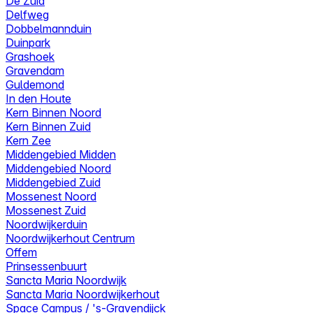
De Zuid
Delfweg
Dobbelmannduin
Duinpark
Grashoek
Gravendam
Guldemond
In den Houte
Kern Binnen Noord
Kern Binnen Zuid
Kern Zee
Middengebied Midden
Middengebied Noord
Middengebied Zuid
Mossenest Noord
Mossenest Zuid
Noordwijkerduin
Noordwijkerhout Centrum
Offem
Prinsessenbuurt
Sancta Maria Noordwijk
Sancta Maria Noordwijkerhout
Space Campus / 's-Gravendijck