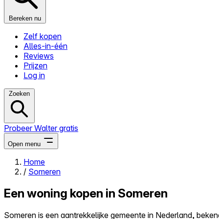
Bereken nu
Zelf kopen
Alles-in-één
Reviews
Prijzen
Log in
Zoeken
Probeer Walter gratis
Open menu
Home
/
Someren
Close menu
Een woning kopen in Someren
Someren is een aantrekkelijke gemeente in Nederland, bekend