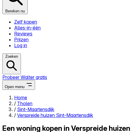
Bereken nu
Zelf kopen
Alles-in-één
Reviews
Prijzen
Log in
Zoeken
Probeer Walter gratis
Open menu
Home
/
Tholen
Close menu
/
Sint-Maartensdijk
/
Verspreide huizen Sint-Maartensdijk
Een woning kopen in Verspreide huizen