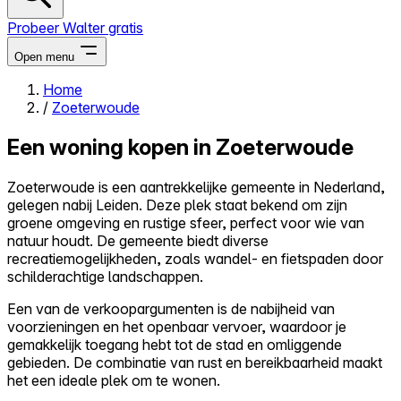
Probeer Walter gratis
Open menu
Home
/
Zoeterwoude
Close menu
Een woning kopen in Zoeterwoude
Zoeterwoude is een aantrekkelijke gemeente in Nederland,
gelegen nabij Leiden. Deze plek staat bekend om zijn
Zelf kopen
groene omgeving en rustige sfeer, perfect voor wie van
Alles-in-één
natuur houdt. De gemeente biedt diverse
Reviews
recreatiemogelijkheden, zoals wandel- en fietspaden door
Prijzen
schilderachtige landschappen.
Log in
Een van de verkoopargumenten is de nabijheid van
Probeer Walter gratis
voorzieningen en het openbaar vervoer, waardoor je
gemakkelijk toegang hebt tot de stad en omliggende
gebieden. De combinatie van rust en bereikbaarheid maakt
het een ideale plek om te wonen.