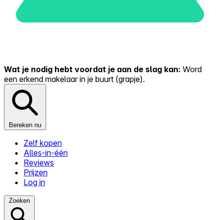
Wat je nodig hebt voordat je aan de slag kan:
Word
een erkend makelaar in je buurt (grapje).
Bereken nu
Zelf kopen
Alles-in-één
Reviews
Prijzen
Log in
Zoeken