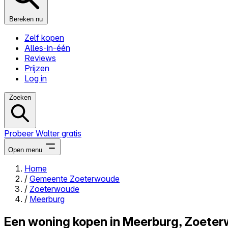
Bereken nu
Zelf kopen
Alles-in-één
Reviews
Prijzen
Log in
Zoeken
Probeer Walter gratis
Open menu
Home
/
Gemeente Zoeterwoude
Close menu
/
Zoeterwoude
/
Meerburg
Een woning kopen in Meerburg, Zoete