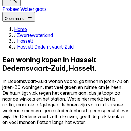
Probeer Walter gratis
Open menu
Home
/
Zwartewaterland
Close menu
/
Hasselt
/
Hasselt Dedemsvaart-Zuid
Een woning kopen in Hasselt
Dedemsvaart-Zuid, Hasselt.
Zelf kopen
Alles-in-één
In Dedemsvaart-Zuid wonen vooral gezinnen in jaren-70 en
Reviews
jaren-80 woningen, met veel groen en ruimte om je heen.
Prijzen
De buurt ligt vlak tegen het centrum aan, dus je loopt zo
naar de winkels en het station. Wat je hier merkt: het is
Log in
rustig, maar niet afgelegen. Je buren zijn vooral doorsnee
Probeer Walter gratis
werkende mensen, geen studentenbuurt, geen speculatieve
wijk. De Dedemsvaart zelf, die rivier, geeft de plek karakter
en veel mensen fietsen langs het water.