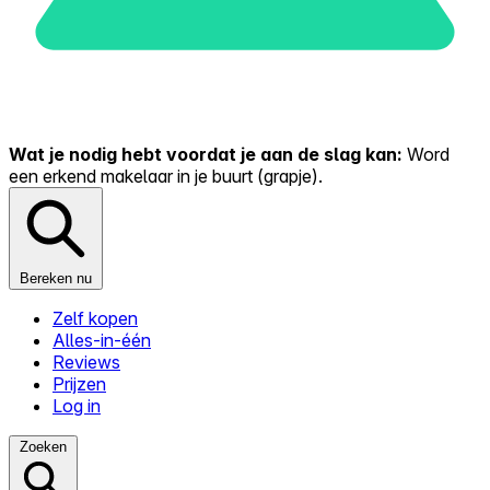
Wat je nodig hebt voordat je aan de slag kan:
Word
een erkend makelaar in je buurt (grapje).
Bereken nu
Zelf kopen
Alles-in-één
Reviews
Prijzen
Log in
Zoeken