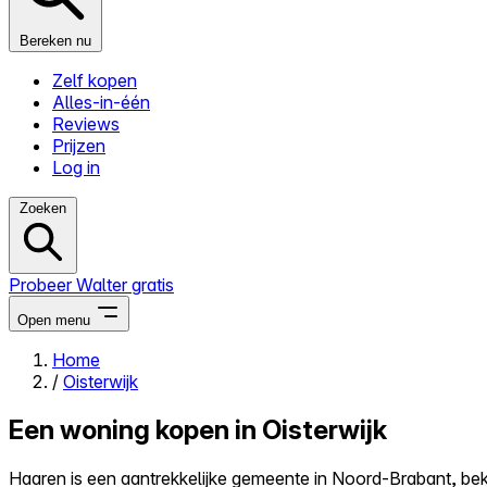
Bereken nu
Zelf kopen
Alles-in-één
Reviews
Prijzen
Log in
Zoeken
Probeer Walter gratis
Open menu
Home
/
Oisterwijk
Close menu
Een woning kopen in Oisterwijk
Haaren is een aantrekkelijke gemeente in Noord-Brabant, bek