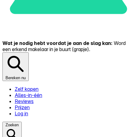
Wat je nodig hebt voordat je aan de slag kan:
Word
een erkend makelaar in je buurt (grapje).
Bereken nu
Zelf kopen
Alles-in-één
Reviews
Prijzen
Log in
Zoeken