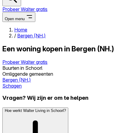
Probeer Walter gratis
Open menu
Home
/
Bergen (NH.)
Close menu
Een woning kopen in Bergen (NH.)
Probeer Walter gratis
Buurten in Schoorl
Zelf kopen
Omliggende gemeenten
Alles-in-één
Bergen (NH.)
Reviews
Schagen
Prijzen
Vragen? Wij zijn er om te helpen
Log in
Probeer Walter gratis
Hoe werkt Walter Living in Schoorl?