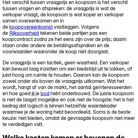
Het verschil tussen vraagprijs en koopsom is het verschil
tussen vragen en afspreken: de vraagprijs is wat de
verkoper vraagt, de koopsom is wat koper en verkoper
samen overeenkomen en in
de
koopovereenkomst
vastleggen. Volgens
de
Rijksoverheid
tekenen beide partijen pas een
koopcontract zodra ze het eens zijn over de prijs; daarin
staan onder andere de betalingsafspraken en de
voorwaarden waaronder de koop niet doorgaat.
De vraagprijs is een tactiek, geen waarheid. Een verkoper
kan bewust laag inzetten om een biedstrijd uit te lokken, of
juist hoog om ruimte te houden. Daarom kan de koopsom
zowel onder als boven de vraagprijs uitkomen. Wat het
wordt, hangt af van de markt, het aantal geïnteresseerden
en hoe goed jij je
bod
hebt onderbouwd. De juiste koopsom
is niet de laagst mogelijke en ook niet de hoogste: het is het
bedrag dat logisch is binnen hetzelfde waardekader
waarmee je de woning hebt beoordeeld. Soms is de beste
keuze: niet bieden, omdat de gevraagde koopsom niet meer
te verdedigen valt.
Welke kosten komen er bovenop de