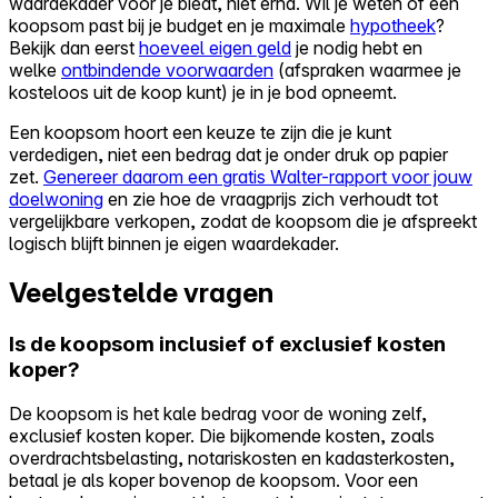
waardekader vóór je biedt, niet erna. Wil je weten of een
koopsom past bij je budget en je maximale
hypotheek
?
Bekijk dan eerst
hoeveel eigen geld
je nodig hebt en
welke
ontbindende voorwaarden
(afspraken waarmee je
kosteloos uit de koop kunt) je in je bod opneemt.
Een koopsom hoort een keuze te zijn die je kunt
verdedigen, niet een bedrag dat je onder druk op papier
zet.
Genereer daarom een gratis Walter-rapport voor jouw
doelwoning
en zie hoe de vraagprijs zich verhoudt tot
vergelijkbare verkopen, zodat de koopsom die je afspreekt
logisch blijft binnen je eigen waardekader.
Veelgestelde vragen
Is de koopsom inclusief of exclusief kosten
koper?
De koopsom is het kale bedrag voor de woning zelf,
exclusief kosten koper. Die bijkomende kosten, zoals
overdrachtsbelasting, notariskosten en kadasterkosten,
betaal je als koper bovenop de koopsom. Voor een