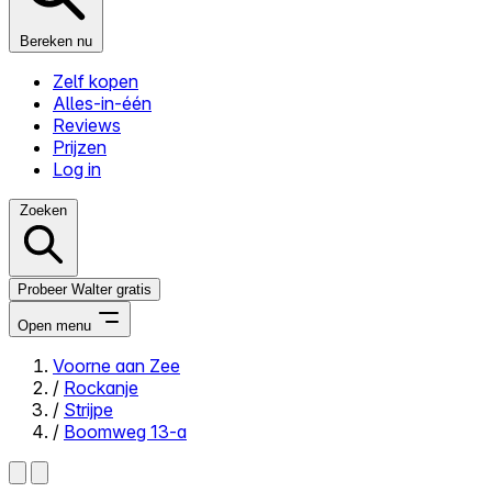
Bereken nu
Zelf kopen
Alles-in-één
Reviews
Prijzen
Log in
Zoeken
Probeer Walter gratis
Open menu
Voorne aan Zee
/
Rockanje
Close menu
/
Strijpe
/
Boomweg 13-a