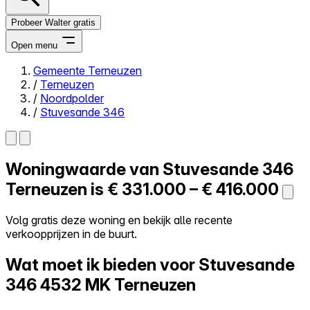
Probeer Walter gratis
Open menu
Gemeente Terneuzen
/
Terneuzen
Close menu
/
Noordpolder
/
Stuvesande 346
Woningwaarde van
Stuvesande 346
Zelf kopen
Alles-in-één
Terneuzen is
€ 331.000 – € 416.000
Reviews
Prijzen
Volg gratis deze woning en bekijk alle recente
verkoopprijzen in de buurt.
Log in
Probeer Walter gratis
Wat moet ik bieden voor Stuvesande
346
4532 MK Terneuzen