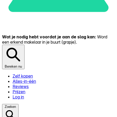
Wat je nodig hebt voordat je aan de slag kan:
Word
een erkend makelaar in je buurt (grapje).
Bereken nu
Zelf kopen
Alles-in-één
Reviews
Prijzen
Log in
Zoeken