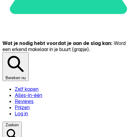
Wat je nodig hebt voordat je aan de slag kan:
Word
een erkend makelaar in je buurt (grapje).
Bereken nu
Zelf kopen
Alles-in-één
Reviews
Prijzen
Log in
Zoeken