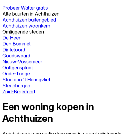
Probeer Walter gratis
Alle buurten in Achthuizen
Achthuizen buitengebied
Achthuizen woonkern
Omliggende steden
De Heen
Den Bommel
Dinteloord
Goudswaard
Nieuw-Vossemeer
Ooltgensplaat
Oude-Tonge
Stad aan 't Haringvliet
Steenbergen
Zuid-Beijerland
Een woning kopen in
Achthuizen
Achthuizen is een rustig dorp waar je vooral vrijstaande