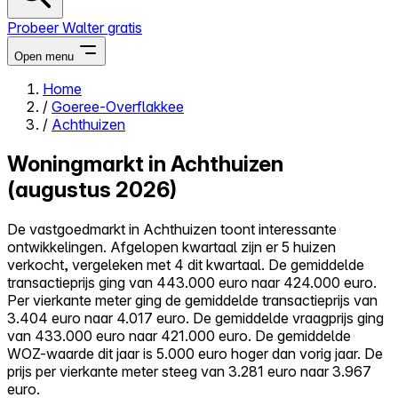
Probeer Walter gratis
Open menu
Home
/
Goeree-Overflakkee
Close menu
/
Achthuizen
Woningmarkt in Achthuizen
(augustus 2026)
Zelf kopen
De vastgoedmarkt in Achthuizen toont interessante
Alles-in-één
ontwikkelingen. Afgelopen kwartaal zijn er 5 huizen
Reviews
verkocht, vergeleken met 4 dit kwartaal. De gemiddelde
Prijzen
transactieprijs ging van 443.000 euro naar 424.000 euro.
Per vierkante meter ging de gemiddelde transactieprijs van
Log in
3.404 euro naar 4.017 euro. De gemiddelde vraagprijs ging
Probeer Walter gratis
van 433.000 euro naar 421.000 euro. De gemiddelde
WOZ-waarde dit jaar is 5.000 euro hoger dan vorig jaar. De
prijs per vierkante meter steeg van 3.281 euro naar 3.967
euro.