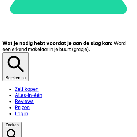
Wat je nodig hebt voordat je aan de slag kan:
Word
een erkend makelaar in je buurt (grapje).
Bereken nu
Zelf kopen
Alles-in-één
Reviews
Prijzen
Log in
Zoeken