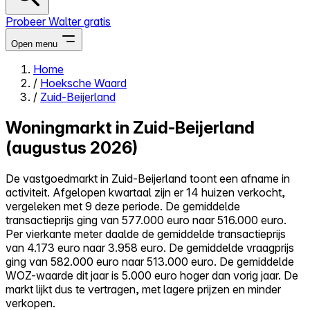
Probeer Walter gratis
Open menu
Home
/
Hoeksche Waard
Close menu
/
Zuid-Beijerland
Woningmarkt in Zuid-Beijerland
(augustus 2026)
Zelf kopen
De vastgoedmarkt in Zuid-Beijerland toont een afname in
Alles-in-één
activiteit. Afgelopen kwartaal zijn er 14 huizen verkocht,
Reviews
vergeleken met 9 deze periode. De gemiddelde
Prijzen
transactieprijs ging van 577.000 euro naar 516.000 euro.
Per vierkante meter daalde de gemiddelde transactieprijs
Log in
van 4.173 euro naar 3.958 euro. De gemiddelde vraagprijs
Probeer Walter gratis
ging van 582.000 euro naar 513.000 euro. De gemiddelde
WOZ-waarde dit jaar is 5.000 euro hoger dan vorig jaar. De
markt lijkt dus te vertragen, met lagere prijzen en minder
verkopen.