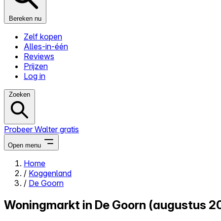
Bereken nu
Zelf kopen
Alles-in-één
Reviews
Prijzen
Log in
Zoeken
Probeer Walter gratis
Open menu
Home
/
Koggenland
Close menu
/
De Goorn
Woningmarkt in De Goorn (augustus 2