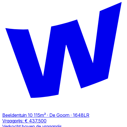
Beeldentuin 10
115m² · De Goorn · 1648LR
Vraagprijs:
€ 437.500
Verkocht boven de vraagprijs