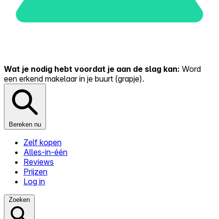
Wat je nodig hebt voordat je aan de slag kan:
Word
een erkend makelaar in je buurt (grapje).
Bereken nu
Zelf kopen
Alles-in-één
Reviews
Prijzen
Log in
Zoeken