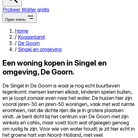
Probeer Walter gratis
Open menu
Home
/
Koggenland
Close menu
/
De Goorn
/
Singel en omgeving
Een woning kopen in Singel en
omgeving, De Goorn.
Zelf kopen
Alles-in-één
De Singel in De Goorn is waar je nog echt buurtleven
Reviews
tegenkomt: mensen kennen elkaar, kinderen spelen buiten,
Prijzen
en je loopt zomaar even naar het water. De huizen hier zijn
vooral jaren-30 en jaren-50 woningen, vaak met wat ruimte
Log in
eromheen, niet die dichte rijen die je in grotere plaatsen
Probeer Walter gratis
vindt. Je bent dicht bij het centrum van De Goorn met zijn
winkels en cafés, maar voelt toch wat afgelegen genoeg
om rustig te zijn. Voor wie van water houdt: je zit hier echt in
het groene hart van Noord-Holland, met veel