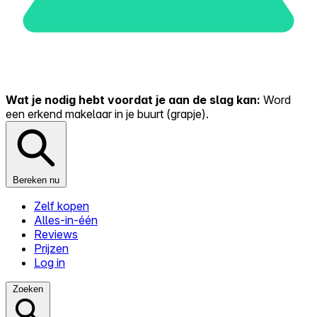
Wat je nodig hebt voordat je aan de slag kan:
Word
een erkend makelaar in je buurt (grapje).
Bereken nu
Zelf kopen
Alles-in-één
Reviews
Prijzen
Log in
Zoeken