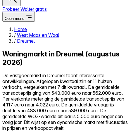
Probeer Walter gratis
Open menu
Home
/
West Maas en Waal
Close menu
/
Dreumel
Woningmarkt in Dreumel (augustus
2026)
Zelf kopen
De vastgoedmarkt in Dreumel toont interessante
Alles-in-één
ontwikkelingen. Afgelopen kwartaal zijn er 11 huizen
Reviews
verkocht, vergeleken met 7 dit kwartaal. De gemiddelde
Prijzen
transactieprijs ging van 543.000 euro naar 562.000 euro.
Per vierkante meter ging de gemiddelde transactieprijs van
Log in
4.117 euro naar 4.022 euro. De gemiddelde vraagprijs
Probeer Walter gratis
daalde van 483.000 euro naar 539.000 euro. De
gemiddelde WOZ-waarde dit jaar is 5.000 euro hoger dan
vorig jaar. Dit wijst op een dynamische markt met fluctuaties
in prijzen en verkoopactiviteit.