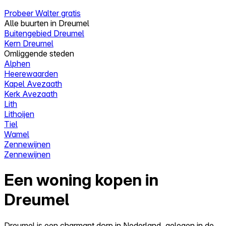
Probeer Walter gratis
Alle buurten in Dreumel
Buitengebied Dreumel
Kern Dreumel
Omliggende steden
Alphen
Heerewaarden
Kapel Avezaath
Kerk Avezaath
Lith
Lithoijen
Tiel
Wamel
Zennewijnen
Zennewijnen
Een woning kopen in
Dreumel
Dreumel is een charmant dorp in Nederland, gelegen in de